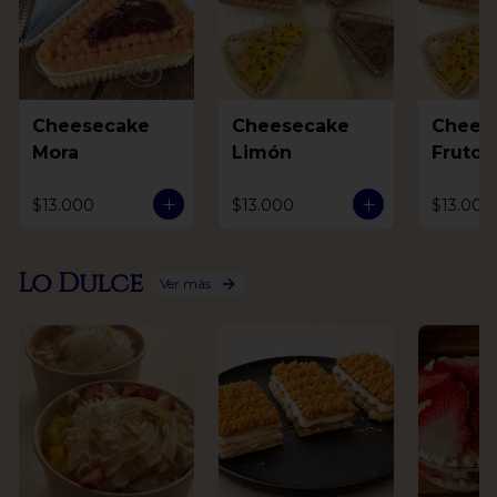
Cheesecake
Cheesecake
Chees
Mora
Limón
Frutos
$13.000
$13.000
$13.000
Lo Dulce
Ver más