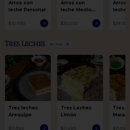
Arroz con
Arroz con
Arroz 
leche Personal
leche Medio
leche 
Litro
$10.000
$20.000
$39.000
Tres Leches
Ver más
Tres leches
Tres Leches
Tres L
Arequipe
Limón
Marac
$11.000
$11.000
$11.000