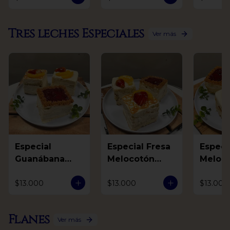
Tres leches Especiales
Ver más
Especial
Especial Fresa
Especial F
Guanábana
Melocotón
Meloc
Mora Arequipe
Arequipe
Guaná
$13.000
$13.000
$13.000
Flanes
Ver más