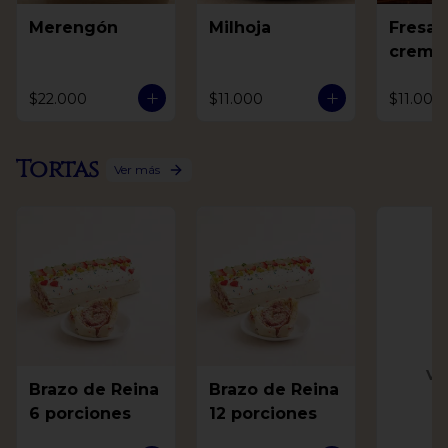
Merengón
Milhoja
Fresas
crema
$22.000
$11.000
$11.000
Tortas
Ver más
Ve
Brazo de Reina
Brazo de Reina
6 porciones
12 porciones