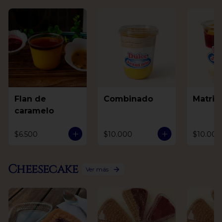
Flan de
Combinado
Matri
caramelo
$6.500
$10.000
$10.000
Cheesecake
Ver más