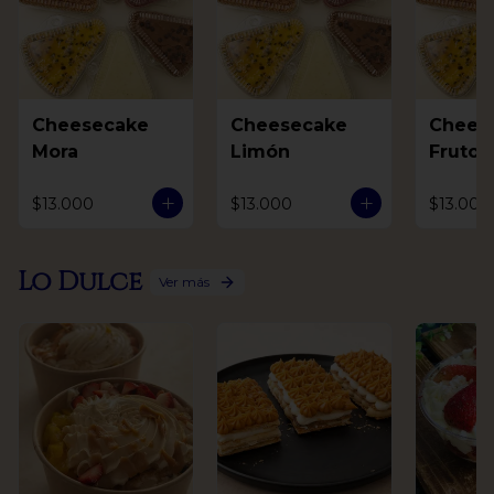
Cheesecake
Cheesecake
Chees
Mora
Limón
Frutos
$13.000
$13.000
$13.000
Lo Dulce
Ver más