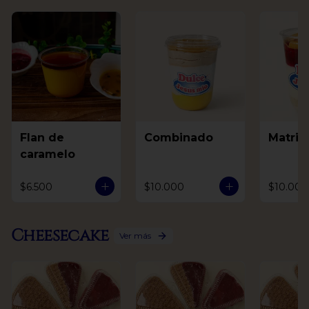
Flan de
Combinado
Matri
caramelo
$6.500
$10.000
$10.000
Cheesecake
Ver más