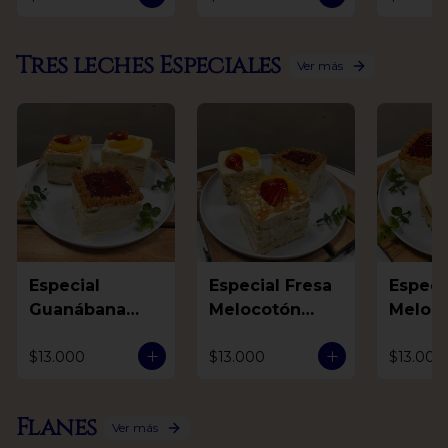
Tres leches Especiales
Ver más
Especial
Especial Fresa
Especial F
Guanábana
Melocotón
Meloc
Mora Arequipe
Arequipe
Guaná
$13.000
$13.000
$13.000
Flanes
Ver más