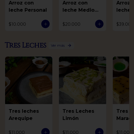
Arroz con
Arroz con
Arroz 
leche Personal
leche Medio
leche 
Litro
$10.000
$20.000
$39.000
Tres Leches
Ver más
Tres leches
Tres Leches
Tres L
Arequipe
Limón
Marac
$11.000
$11.000
$11.000