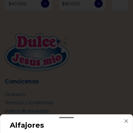
$40.000
$60.000
Conócenos
Despacho
Términos y condiciones
Política de privacidad
Redes sociales
Alfajores