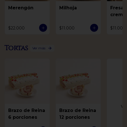
Merengón
Milhoja
Fresas
crema
$22.000
$11.000
$11.000
Tortas
Ver más
Ve
Brazo de Reina
Brazo de Reina
6 porciones
12 porciones