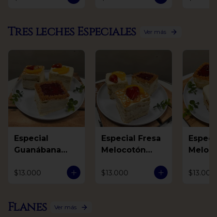
Tres leches Especiales
Ver más
Especial
Especial Fresa
Especial F
Guanábana
Melocotón
Meloc
Mora Arequipe
Arequipe
Guaná
$13.000
$13.000
$13.000
Flanes
Ver más