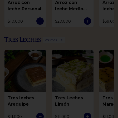
Arroz con
Arroz con
Arroz 
leche Personal
leche Medio
leche 
Litro
$10.000
$20.000
$39.000
Tres Leches
Ver más
Tres leches
Tres Leches
Tres L
Arequipe
Limón
Marac
$11.000
$11.000
$11.000