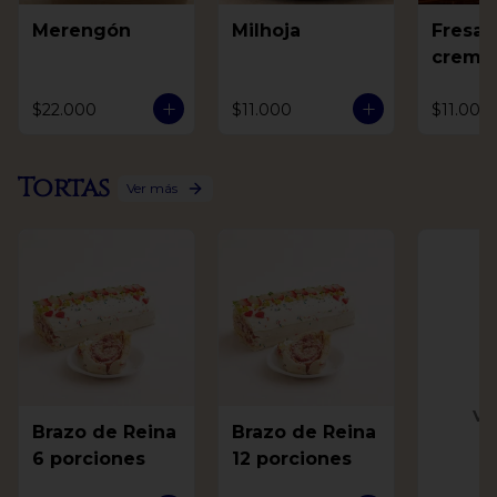
Merengón
Milhoja
Fresas
crema
$22.000
$11.000
$11.000
Tortas
Ver más
Ve
Brazo de Reina
Brazo de Reina
6 porciones
12 porciones