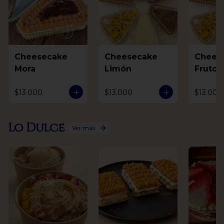
Cheesecake
Cheesecake
Chees
Mora
Limón
Frutos
$13.000
$13.000
$13.000
Lo Dulce
Ver más