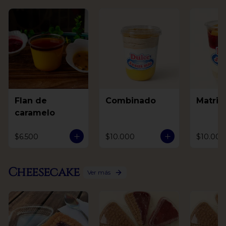
Flan de
Combinado
Matri
caramelo
$6.500
$10.000
$10.000
Cheesecake
Ver más