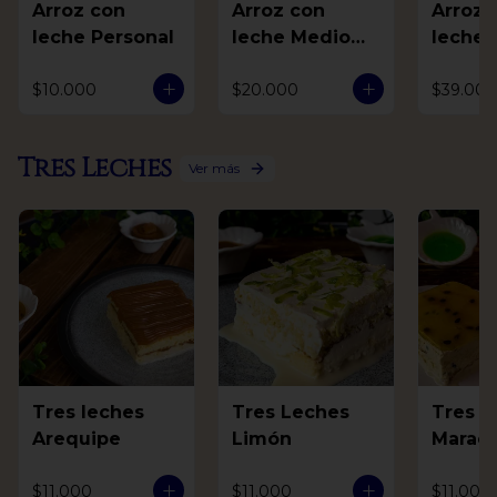
Arroz con
Arroz con
Arroz 
leche Personal
leche Medio
leche 
Litro
$10.000
$20.000
$39.000
Tres Leches
Ver más
Tres leches
Tres Leches
Tres L
Arequipe
Limón
Marac
$11.000
$11.000
$11.000