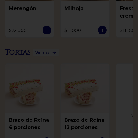
Merengón
Milhoja
Fresas
crema
$22.000
$11.000
$11.000
Tortas
Ver más
Ve
Brazo de Reina
Brazo de Reina
6 porciones
12 porciones