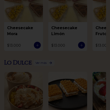
Cheesecake
Cheesecake
Chees
Mora
Limón
Frutos
$13.000
$13.000
$13.000
Lo Dulce
Ver más