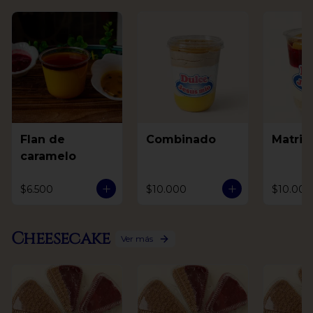
Flan de
Combinado
Matri
caramelo
$6.500
$10.000
$10.000
Cheesecake
Ver más