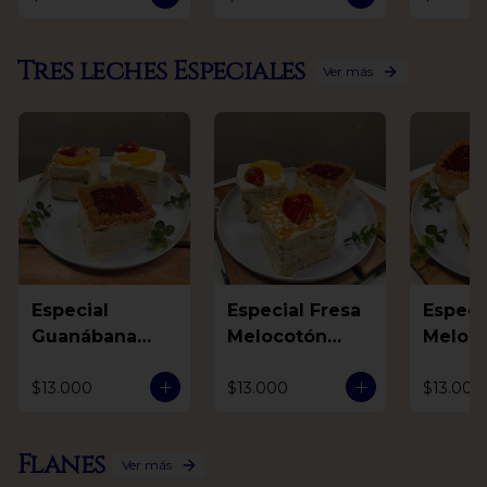
Tres leches Especiales
Ver más
Especial
Especial Fresa
Especial F
Guanábana
Melocotón
Meloc
Mora Arequipe
Arequipe
Guaná
$13.000
$13.000
$13.000
Flanes
Ver más