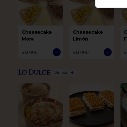
Cheesecake
Cheesecake
C
Mora
Limón
F
$13.000
$13.000
$
Lo Dulce
Ver más