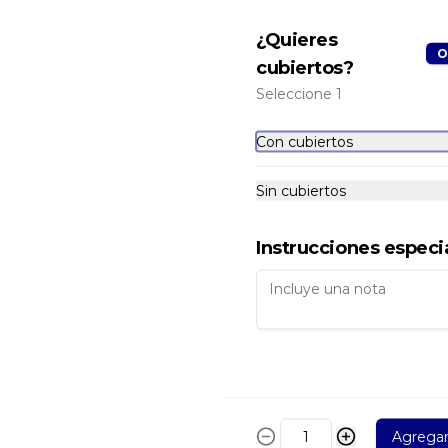
¿Quieres
O
cubiertos?
Seleccione 1
Con cubiertos
Ver más
Sin cubiertos
atrimonio
Fantasía
Instrucciones especi
10.000
$10.000
Agrega