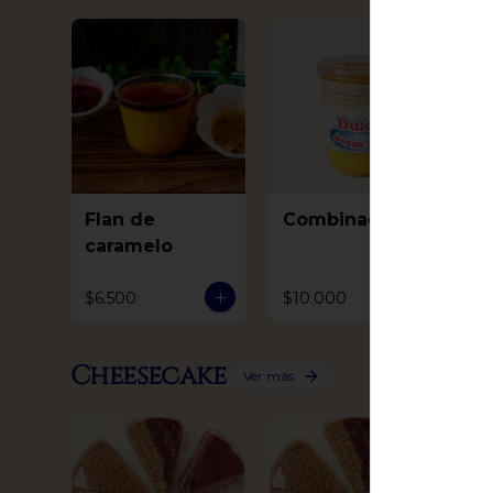
Flan de
Combinado
M
caramelo
$6.500
$10.000
$
Cheesecake
Ver más