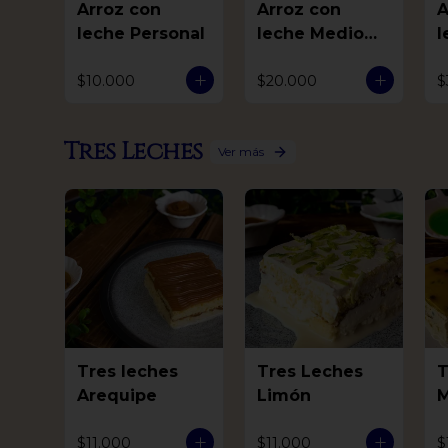
Arroz con
Arroz con
A
leche Personal
leche Medio
l
Litro
$10.000
$20.000
$
Tres Leches
Ver más
Tres leches
Tres Leches
T
Arequipe
Limón
M
$11.000
$11.000
$