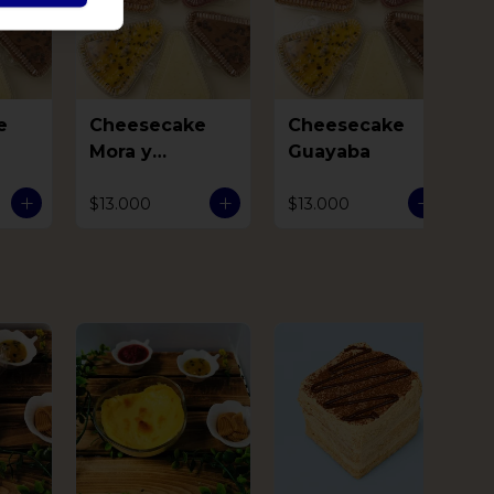
e
Cheesecake
Cheesecake
Mora y
Guayaba
Arequipe
$13.000
$13.000