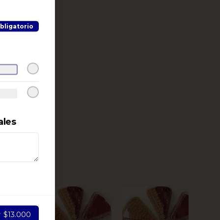
bligatorio
ales
r
$13.000