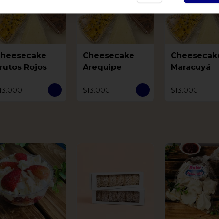
heesecake
Cheesecake
Cheesecak
rutos Rojos
Arequipe
Maracuyá
13.000
$13.000
$13.000