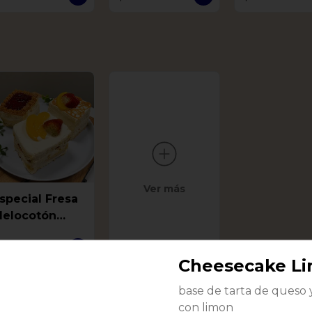
Ver más
pecial Fresa
elocotón
uanábana
13.000
Cheesecake L
base de tarta de queso 
con limon