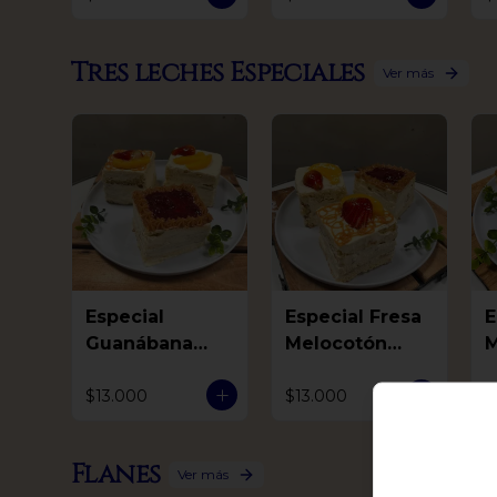
Tres leches Especiales
Ver más
Especial
Especial Fresa
Es
Guanábana
Melocotón
M
Mora Arequipe
Arequipe
G
$13.000
$13.000
$
Flanes
Ver más