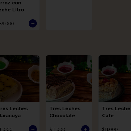
rroz con
eche Litro
39.000
res Leches
Tres Leches
Tres Leche
aracuyá
Chocolate
Café
11.000
$11.000
$11.000