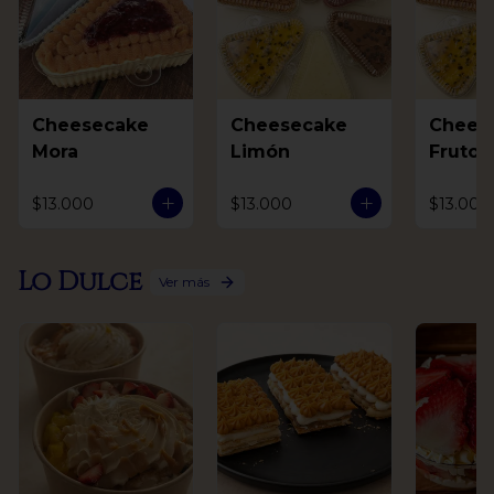
Cheesecake
Cheesecake
Chees
Mora
Limón
Frutos
$13.000
$13.000
$13.000
Lo Dulce
Ver más