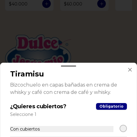
$40.000
$60.000
Tiramisu
Conócenos
Bizcochuelo en capas bañadas en crema de
whisky y café con crema de café y whisky.
Despacho
Términos y condiciones
¿Quieres cubiertos?
Obligatorio
Política de privacidad
Seleccione 1
Redes sociales
Con cubiertos