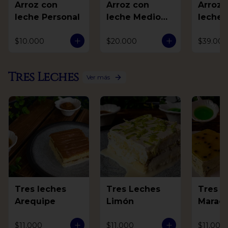
Arroz con
Arroz con
Arroz 
leche Personal
leche Medio
leche 
Litro
$10.000
$20.000
$39.000
Tres Leches
Ver más
Tres leches
Tres Leches
Tres L
Arequipe
Limón
Marac
$11.000
$11.000
$11.000