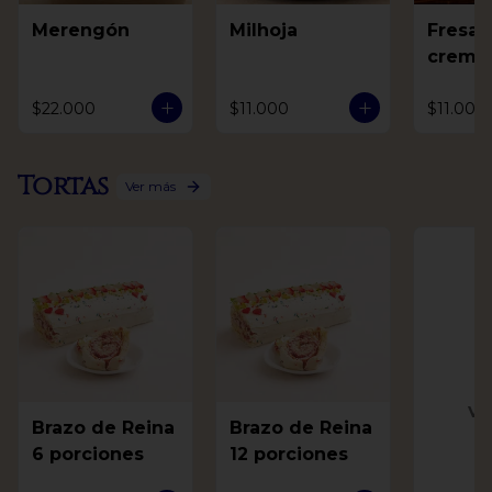
Merengón
Milhoja
Fresas
crema
$22.000
$11.000
$11.000
Tortas
Ver más
Ve
Brazo de Reina
Brazo de Reina
6 porciones
12 porciones