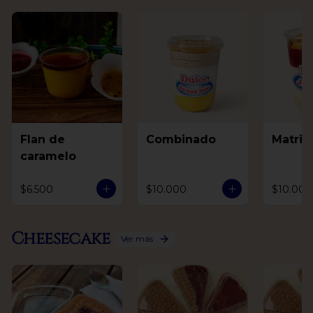
Flan de
Combinado
Matri
caramelo
$6.500
$10.000
$10.000
Cheesecake
Ver más