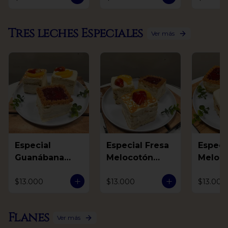
Tres leches Especiales
Ver más
Especial
Especial Fresa
Especial F
Guanábana
Melocotón
Meloc
Mora Arequipe
Arequipe
Guaná
$13.000
$13.000
$13.000
Flanes
Ver más