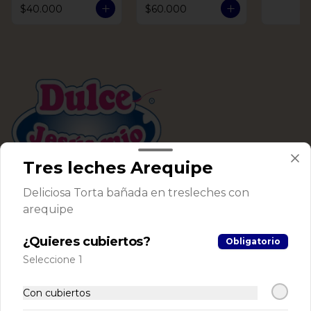
$40.000
$60.000
Tres leches Arequipe
Conócenos
Deliciosa Torta bañada en tresleches con
arequipe
Despacho
Términos y condiciones
¿Quieres cubiertos?
Obligatorio
Política de privacidad
Seleccione 1
Redes sociales
Con cubiertos