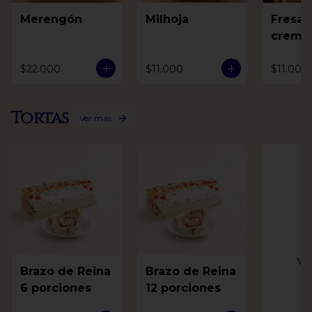
Merengón
Milhoja
Fresas
crema
$22.000
$11.000
$11.000
Tortas
Ver más
Ve
Brazo de Reina
Brazo de Reina
6 porciones
12 porciones