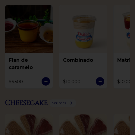
Flan de
Combinado
Matri
caramelo
$6.500
$10.000
$10.000
Cheesecake
Ver más