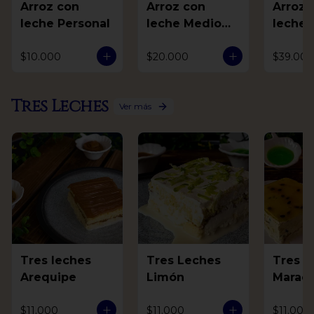
Arroz con
Arroz con
Arroz 
leche Personal
leche Medio
leche 
Litro
$10.000
$20.000
$39.000
Tres Leches
Ver más
Tres leches
Tres Leches
Tres L
Arequipe
Limón
Marac
$11.000
$11.000
$11.000