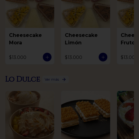
Cheesecake
Cheesecake
Chees
Mora
Limón
Frutos
$13.000
$13.000
$13.000
Lo Dulce
Ver más