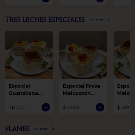
Tres leches Especiales
Ver más
Especial
Especial Fresa
Especial F
Guanábana
Melocotón
Meloc
Mora Arequipe
Arequipe
Guaná
$13.000
$13.000
$13.000
Flanes
Ver más