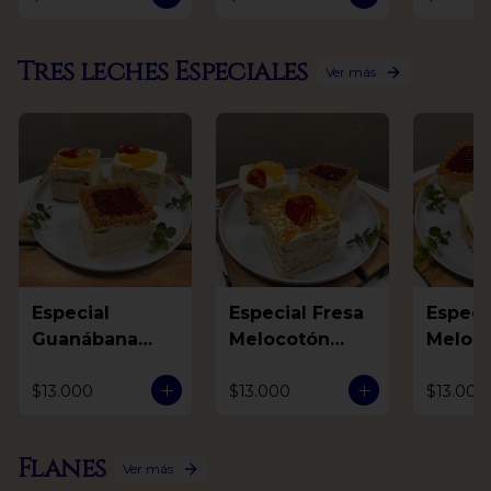
Tres leches Especiales
Ver más
Especial
Especial Fresa
Especial F
Guanábana
Melocotón
Meloc
Mora Arequipe
Arequipe
Guaná
$13.000
$13.000
$13.000
Flanes
Ver más