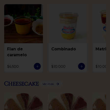
Flan de
Combinado
Matri
caramelo
$6.500
$10.000
$10.000
Cheesecake
Ver más