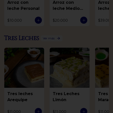
Arroz con
Arroz con
Arroz 
leche Personal
leche Medio
leche 
Litro
$10.000
$20.000
$39.000
Tres Leches
Ver más
Tres leches
Tres Leches
Tres L
Arequipe
Limón
Marac
$11.000
$11.000
$11.000