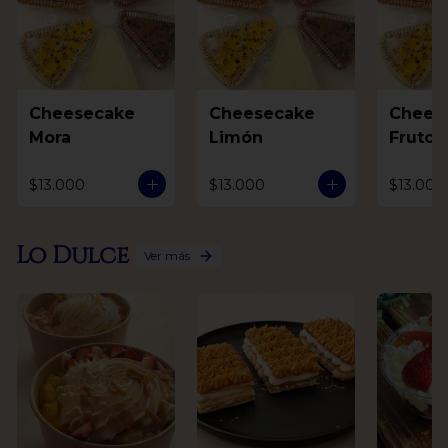
Cheesecake
Cheesecake
Chees
Mora
Limón
Frutos
$13.000
$13.000
$13.000
Lo Dulce
Ver más