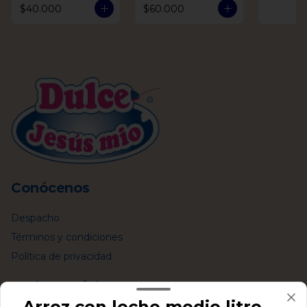
$40.000
$60.000
Conócenos
Despacho
Términos y condiciones
Política de privacidad
Redes sociales
Arroz con leche medio litro