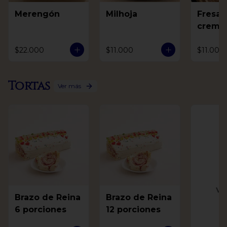
Merengón
Milhoja
Fresas
crema
$22.000
$11.000
$11.000
Tortas
Ver más
Ve
Brazo de Reina
Brazo de Reina
6 porciones
12 porciones