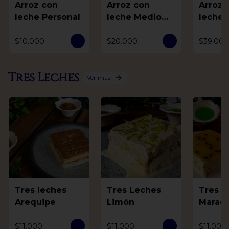
Arroz con
Arroz con
Arroz 
leche Personal
leche Medio
leche 
Litro
$10.000
$20.000
$39.000
Tres Leches
Ver más
Tres leches
Tres Leches
Tres L
Arequipe
Limón
Marac
$11.000
$11.000
$11.000