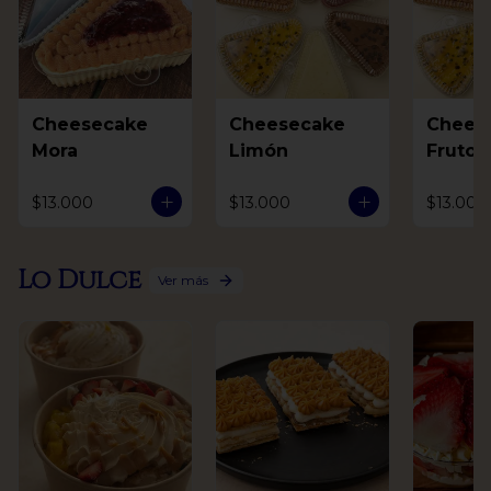
Cheesecake
Cheesecake
Chees
Mora
Limón
Frutos
$13.000
$13.000
$13.000
Lo Dulce
Ver más