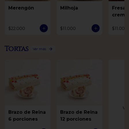
Merengón
Milhoja
Fresas
crema
$22.000
$11.000
$11.000
Tortas
Ver más
Ve
Brazo de Reina
Brazo de Reina
6 porciones
12 porciones