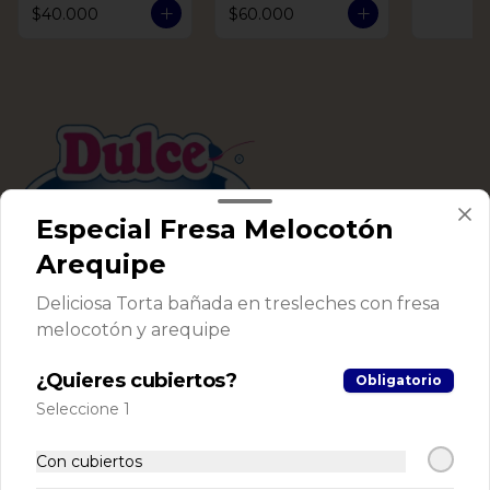
$40.000
$60.000
Especial Fresa Melocotón
Arequipe
Conócenos
Deliciosa Torta bañada en tresleches con fresa
melocotón y arequipe
Despacho
Términos y condiciones
¿Quieres cubiertos?
Obligatorio
Política de privacidad
Seleccione 1
Redes sociales
Con cubiertos