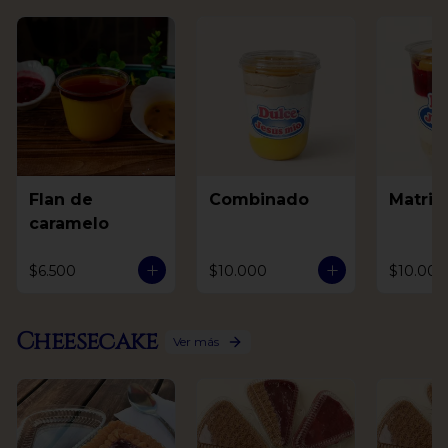
Flan de
Combinado
Matri
caramelo
$6.500
$10.000
$10.000
Cheesecake
Ver más