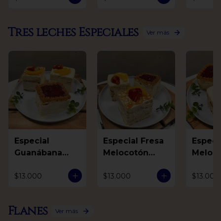
Tres leches Especiales
Ver más
Especial
Especial Fresa
Especial F
Guanábana
Melocotón
Meloc
Mora Arequipe
Arequipe
Guaná
$13.000
$13.000
$13.000
Flanes
Ver más