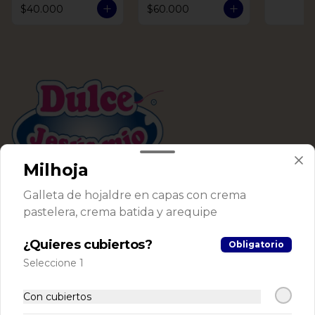
$40.000
$60.000
Milhoja
Conócenos
Galleta de hojaldre en capas con crema
pastelera, crema batida y arequipe
Despacho
Términos y condiciones
¿Quieres cubiertos?
Obligatorio
Política de privacidad
Seleccione 1
Redes sociales
Con cubiertos