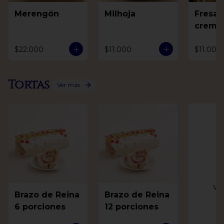
Merengón
Milhoja
Fresas
crema
$22.000
$11.000
$11.000
Tortas
Ver más
Ve
Brazo de Reina
Brazo de Reina
6 porciones
12 porciones