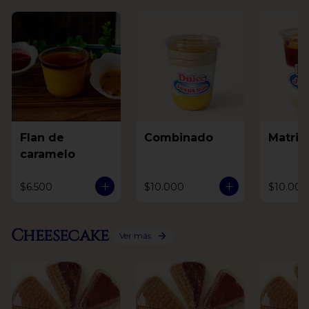
Flan de
Combinado
Matri
caramelo
$6.500
$10.000
$10.000
Cheesecake
Ver más