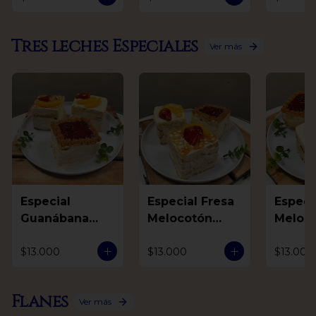
Tres leches Especiales
Ver más
Especial
Especial Fresa
Especial F
Guanábana
Melocotón
Meloc
Mora Arequipe
Arequipe
Guaná
$13.000
$13.000
$13.000
Flanes
Ver más