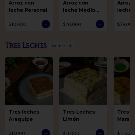
Arroz con
Arroz con
Arroz 
leche Personal
leche Medio
leche 
Litro
$10.000
$20.000
$39.000
Tres Leches
Ver más
Tres leches
Tres Leches
Tres L
Arequipe
Limón
Marac
$11.000
$11.000
$11.000