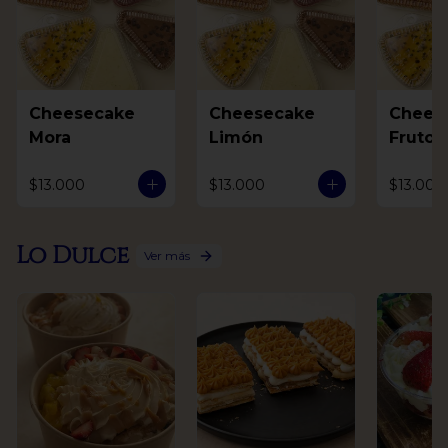
Cheesecake
Cheesecake
Chees
Mora
Limón
Frutos
$13.000
$13.000
$13.000
Lo Dulce
Ver más